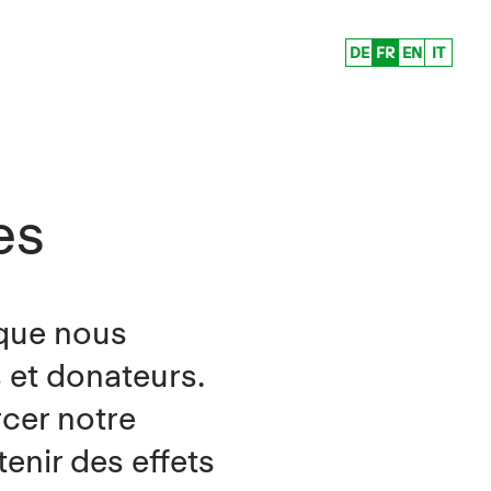
DE
FR
EN
IT
es
 que nous
 et donateurs.
cer notre
tenir des effets